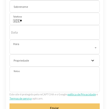
Sobrenome
Telefone
▾
🇺🇸
Data
Hora
⌄
Propriedade
Notas
Este site é protegido pelo reCAPTCHA e o Google
política de Privacidade
e
Termos de serviço
aplicam.
Enviar