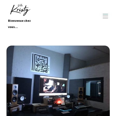
Bienvenue chez
vous...
Home
All properties
▾
Contacte-nos
Galerias
Estúdio de gravação
Visita virtual
Restauração