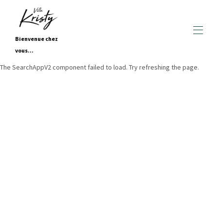
Bienvenue chez
vous...
The SearchAppV2 component failed to load. Try refreshing the page.
Home
All properties
▾
Contacte-nos
Galerias
Estúdio de gravação
Visita virtual
Restauração